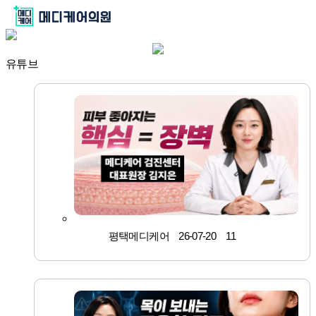
로그인
회원가입
유튜브
＋ 의료기관소개
· 인사말
－ 의료기관소개
＋ 건강검진클리닉
· 의료진소개
· 클리닉 소개
－ 건강검진클리닉
＋ 내과클리닉
· 진료안내
· 건강검진 클리닉
· 소화기 클리닉
－ 내과클리닉
＋ 정형외과클리닉
· 시설둘러보기
· 소화기내시경 클리닉
· 만성질환 클리닉
· 척추*관절 클리닉
－ 정형외과클리닉
＋ 특수클리닉
· 의료기기 소개
· 유방갑상선 클리닉
· 수액 예방접종
· 비수술통증 클리닉
평택메디케어
26-07-20
11
· 오시는길
· 비만 클리닉
－ 특수클리닉
＋ 인공신장실
· 영상의학 클리닉
· 도수 클리닉
· 아동발달 클리닉
· 기업검진
· 인공신장실 소개
－ 인공신장실
＋ 병원소식
· 체외충격파
· 풋케어 클리닉
· 협약업체
· 신장내과 클리닉
· 공지사항
－ 병원소식