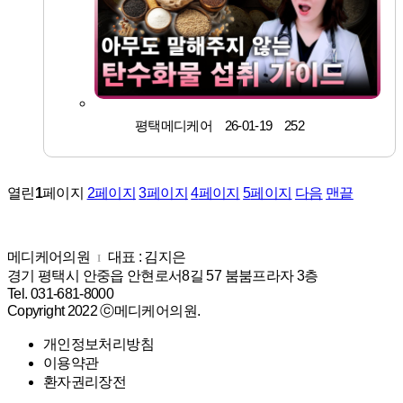
평택메디케어
26-01-19
252
열린
1
페이지
2
페이지
3
페이지
4
페이지
5
페이지
다음
맨끝
메디케어의원
대표 : 김지은
I
경기 평택시 안중읍 안현로서8길 57 붐붐프라자 3층
Tel. 031-681-8000
Copyright 2022 ⓒ메디케어의원.
개인정보처리방침
이용약관
환자권리장전