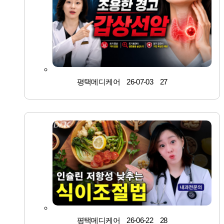
· 서류신청
· 온라인문의
· 비급여안내
· 언론보도
· 유튜브
평택메디케어
26-07-03
27
· 채용정보
평택메디케어
26-06-22
28