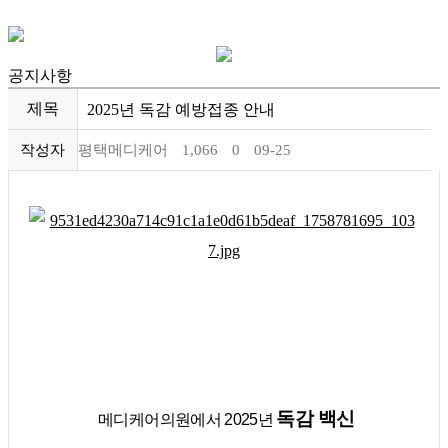
로그인
회원가입
공지사항
제목
2025년 독감 예방접종 안내
＋ 의료기관소개
작성자
평택메디케어
1,066
0
09-25
· 인사말
－ 의료기관소개
＋ 건강검진클리닉
· 의료진소개
· 클리닉 소개
－ 건강검진클리닉
＋ 내과클리닉
· 진료안내
· 건강검진 클리닉
· 소화기 클리닉
－ 내과클리닉
＋ 정형외과클리닉
· 시설둘러보기
· 소화기내시경 클리닉
· 만성질환 클리닉
· 척추*관절 클리닉
－ 정형외과클리닉
＋ 특수클리닉
· 의료기기 소개
· 유방갑상선 클리닉
· 수액 예방접종
· 비수술통증 클리닉
· 오시는길
· 비만 클리닉
－ 특수클리닉
＋ 인공신장실
· 영상의학 클리닉
· 도수 클리닉
· 아동발달 클리닉
· 기업검진
· 인공신장실 소개
－ 인공신장실
＋ 병원소식
· 체외충격파
· 풋케어 클리닉
· 협약업체
· 신장내과 클리닉
· 공지사항
독감 백신
－ 병원소식
메디케어의원에서 2025년